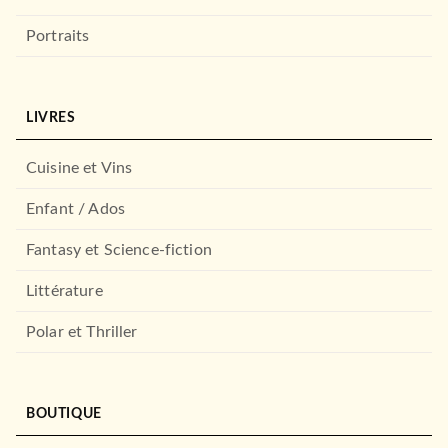
"Un président ne devrait pas
dire ça..."
Portraits
Gérard Davet
Fabrice Lhomme
12/10/2016
STOCK
LIVRES
Cuisine et Vins
Enfant / Ados
Fantasy et Science-fiction
Littérature
Polar et Thriller
BIOGRAPHIES / MÉMOIRES
Au coeur de l'antiterrorisme
Marc Trévidic
09/02/2011
BOUTIQUE
JC LATTÈS