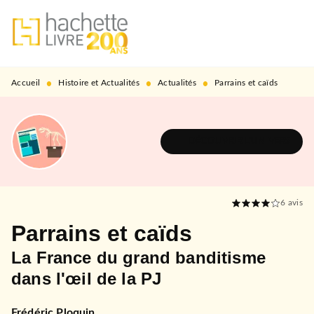
MENU
RECHERCHE
CONTENU
PIED DE PAGE
•
•
•
Accueil
Histoire et Actualités
Actualités
Parrains et caïds
DÉCOUVRIR L'UNIVERS
6
avis
Parrains et caïds
La France du grand banditisme
dans l'œil de la PJ
Frédéric Ploquin