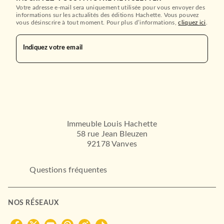
FAYARD
Votre adresse e-mail sera uniquement utilisée pour vous envoyer des
informations sur les actualités des éditions Hachette. Vous pouvez
vous désinscrire à tout moment. Pour plus d’informations,
cliquez ici
.
Indiquez votre email
ACTUALITÉS
Immeuble Louis Hachette
Erreurs fatales
58 rue Jean Bleuzen
Vincent Nouzille
92178 Vanves
04/01/2017
FAYARD
Questions fréquentes
NOS RÉSEAUX