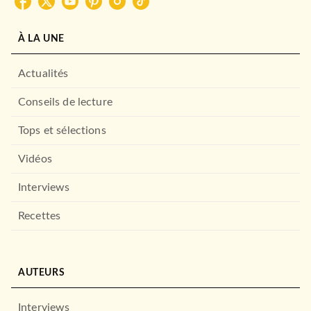
À LA UNE
Actualités
ACTUALITÉS
Les tueurs de la République
- Nouvelle éditi…
Conseils de lecture
Vincent Nouzille
30/09/2020
Tops et sélections
FAYARD
Vidéos
Interviews
Recettes
AUTEURS
Interviews
ACTUALITÉS