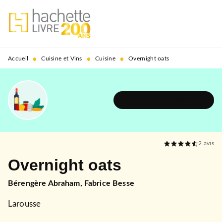
MENU
RECHERCHE
CONTENU
PIED DE PAGE
•
•
•
Accueil
Cuisine et Vins
Cuisine
Overnight oats
DÉCOUVRIR L'UNIVERS
2
avis
Overnight oats
Bérengère Abraham
,
Fabrice Besse
Larousse