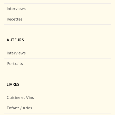
Ninja Creami - Officiel
Stéphanie De Turckheim
Interviews
04/06/2025
HACHETTE PRATIQUE
Recettes
AUTEURS
Interviews
Portraits
BEAUX LIVRES
Utagawa Hiroshige
LIVRES
02/10/2024
LAROUSSE
Cuisine et Vins
Enfant / Ados