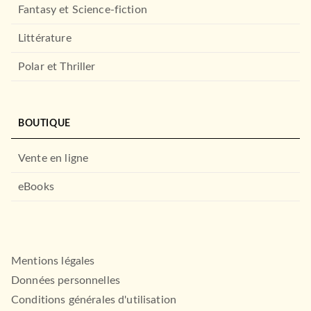
Fantasy et Science-fiction
Littérature
Polar et Thriller
LOISIRS
Mes jolies aquarelles faciles
BOUTIQUE
19/03/2025
Vente en ligne
DESSAIN ET TOLRA
eBooks
Mentions légales
Données personnelles
Conditions générales d'utilisation