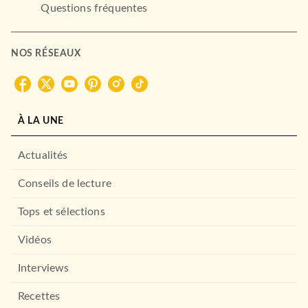
Questions fréquentes
NOS RÉSEAUX
À LA UNE
Actualités
Conseils de lecture
Tops et sélections
ALBUMS ET ILLUSTRÉS (3-6 ANS)
Vidéos
Cherche et Trouve - Au pays
déjanté des lico…
Céline Claire
Interviews
Sébastien Chebret
04/09/2024
Recettes
DEUX COQS D'OR