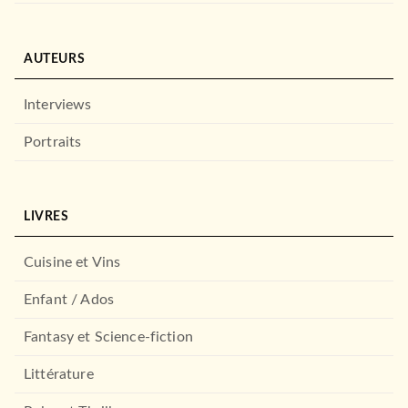
AUTEURS
Interviews
Portraits
EVEIL (0 -3 ANS)
LIVRES
Mais qui te regarde ainsi ?
Vincent Guigue
Charlotte Ameling
Cuisine et Vins
17/04/2024
LAROUSSE
Enfant / Ados
Fantasy et Science-fiction
Littérature