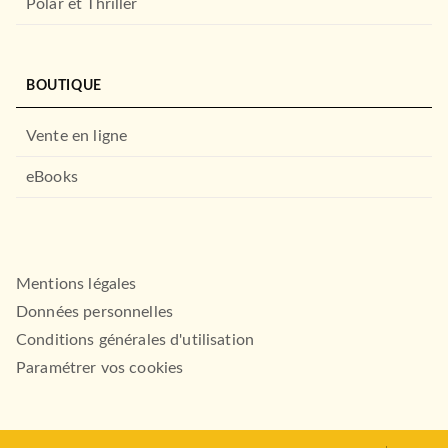
Polar et Thriller
BOUTIQUE
ALBUMS ET ILLUSTRÉS (3-6 ANS)
Cherche et Trouve - au pays
Vente en ligne
des ogres
Céline Claire
Sébastien Chebret
eBooks
06/09/2023
DEUX COQS D'OR
Mentions légales
Données personnelles
Conditions générales d'utilisation
Paramétrer vos cookies