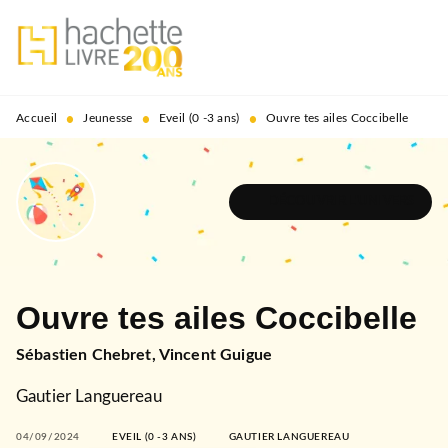
MENU
RECHERCHE
CONTENU
PIED DE PAGE
•
•
•
Accueil
Jeunesse
Eveil (0 -3 ans)
Ouvre tes ailes Coccibelle
DÉCOUVRIR L'UNIVERS
Ouvre tes ailes Coccibelle
Sébastien Chebret
,
Vincent Guigue
Gautier Languereau
04/09/2024
EVEIL (0 -3 ANS)
GAUTIER LANGUEREAU