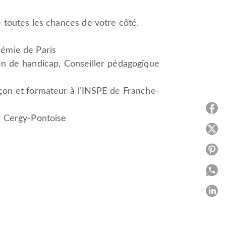
 toutes les chances de votre côté.
démie de Paris
ion de handicap, Conseiller pédagogique
on et formateur à l’INSPE de Franche-
P
e Cergy-Pontoise
P
P
P
P
C