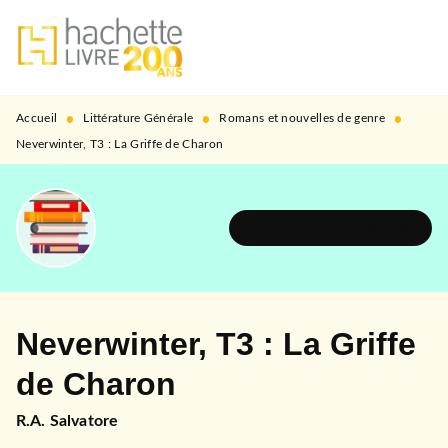
MENU
RECHERCHE
CONTENU
PIED DE PAGE
•
•
•
Accueil
Littérature Générale
Romans et nouvelles de genre
Neverwinter, T3 : La Griffe de Charon
DÉCOUVRIR L'UNIVERS
Neverwinter, T3 : La Griffe
de Charon
R.A. Salvatore