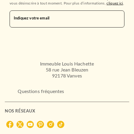
vous désinscrire à tout moment. Pour plus d’informations,
cliquez ici
.
Indiquez votre email
EVEIL (0 -3 ANS)
Les Monsieur Madame et le
sapin de Noël
16/10/2013
Immeuble Louis Hachette
58 rue Jean Bleuzen
HACHETTE JEUNESSE
92178 Vanves
Questions fréquentes
NOS RÉSEAUX