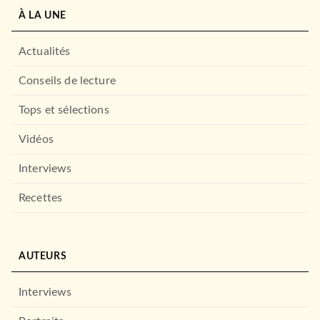
EVEIL (0 -3 ANS)
À LA UNE
Monsieur Madame - Mme
Bonheur et les trois o…
26/08/2015
Actualités
HACHETTE JEUNESSE
Conseils de lecture
Tops et sélections
Vidéos
Interviews
Recettes
EVEIL (0 -3 ANS)
Les Monsieur Madame au
AUTEURS
cours de danse
02/09/2015
Interviews
HACHETTE JEUNESSE