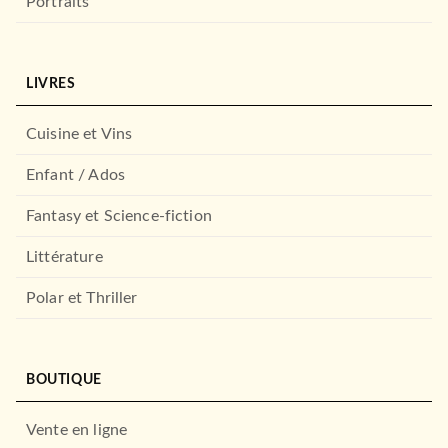
Portraits
LIVRES
Cuisine et Vins
Enfant / Ados
ALBUMS ET ILLUSTRÉS (3-6 ANS)
Fantasy et Science-fiction
Pat' Patrouille - Le concours
d'observation …
30/08/2023
Littérature
HACHETTE JEUNESSE
Polar et Thriller
BOUTIQUE
Vente en ligne
NOUVEAUTÉ