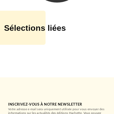
Sélections liées
EVEIL (0 -3 ANS)
Une inondation chez M.
Costaud
03/04/2013
HACHETTE JEUNESSE
INSCRIVEZ-VOUS À NOTRE NEWSLETTER
Votre adresse e-mail sera uniquement utilisée pour vous envoyer des
informations sur les actualités des éditions Hachette. Vous pouvez