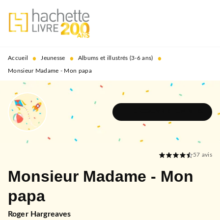
MENU
RECHERCHE
CONTENU
PIED DE PAGE
•
•
•
Accueil
Jeunesse
Albums et illustrés (3-6 ans)
Monsieur Madame - Mon papa
DÉCOUVRIR L'UNIVERS
57
avis
Monsieur Madame - Mon
papa
Roger Hargreaves