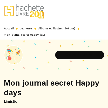
MENU
RECHERCHE
CONTENU
PIED DE PAGE
•
•
•
Accueil
Jeunesse
Albums et illustrés (3-6 ans)
Mon journal secret Happy days
DÉCOUVRIR L'UNIVERS
Mon journal secret Happy
days
Limistic