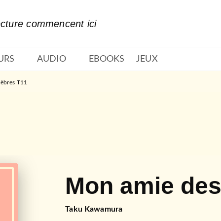
PIED DE PAGE
ecture commencent ici
URS
AUDIO
EBOOKS
JEUX
nèbres T11
Mon amie des
Taku Kawamura