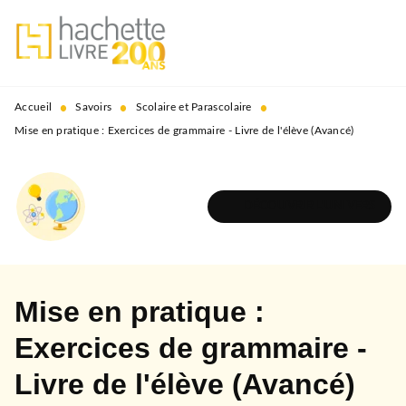
MENU
RECHERCHE
CONTENU
PIED DE PAGE
•
•
•
Accueil
Savoirs
Scolaire et Parascolaire
Mise en pratique : Exercices de grammaire - Livre de l'élève (Avancé)
DÉCOUVRIR L'UNIVERS
Mise en pratique :
Exercices de grammaire -
Livre de l'élève (Avancé)