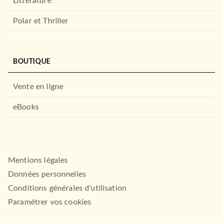
Littérature
07/03/2007
Polar et Thriller
LE LIVRE DE POCHE
BOUTIQUE
Vente en ligne
eBooks
POLAR
Rottweiler
Ruth Rendell
Mentions légales
21/02/2007
Données personnelles
LE LIVRE DE POCHE
Conditions générales d'utilisation
Paramétrer vos cookies