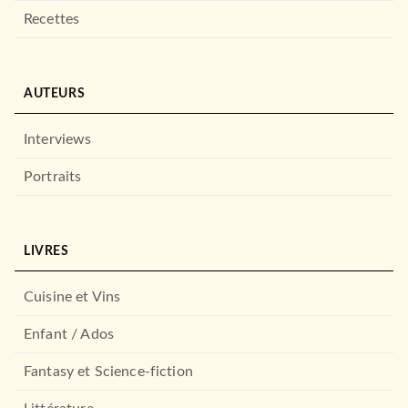
Recettes
POLAR
AUTEURS
Un certain goût pour la mort
Phyllis Dorothy James
08/02/1989
Interviews
LE LIVRE DE POCHE
Portraits
LIVRES
Cuisine et Vins
Enfant / Ados
Fantasy et Science-fiction
POLAR
Le Voyeur du Yorkshire
Peter Robinson