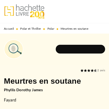
MENU
RECHERCHE
CONTENU
PIED DE PAGE
•
•
•
Accueil
Polar et Thriller
Polar
Meurtres en soutane
DÉCOUVRIR L'UNIVERS
2
avis
Meurtres en soutane
Phyllis Dorothy James
Fayard