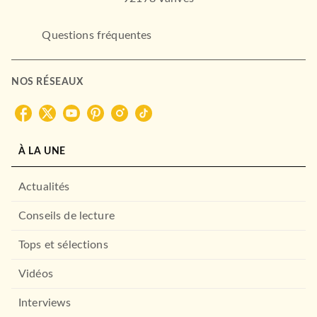
Questions fréquentes
NOS RÉSEAUX
À LA UNE
POLAR
La salle des meurtres
Actualités
05/05/2004
Conseils de lecture
FAYARD
Tops et sélections
Vidéos
Interviews