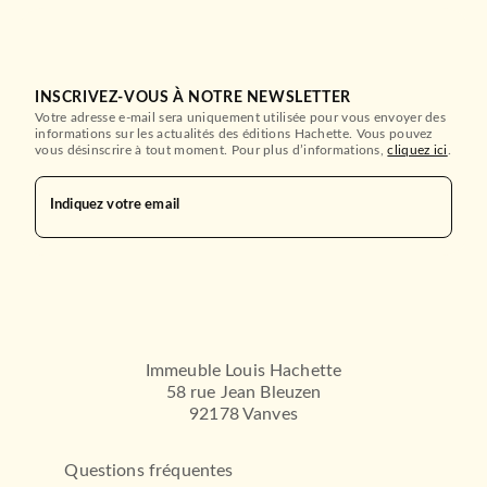
INSCRIVEZ-VOUS À NOTRE NEWSLETTER
POLAR
Votre adresse e-mail sera uniquement utilisée pour vous envoyer des
informations sur les actualités des éditions Hachette. Vous pouvez
Mon petit doigt m'a dit
(Nouvelle traduction…
vous désinscrire à tout moment. Pour plus d’informations,
cliquez ici
.
Agatha Christie
20/11/2024
Indiquez votre email
LE LIVRE DE POCHE
Immeuble Louis Hachette
58 rue Jean Bleuzen
92178 Vanves
Questions fréquentes