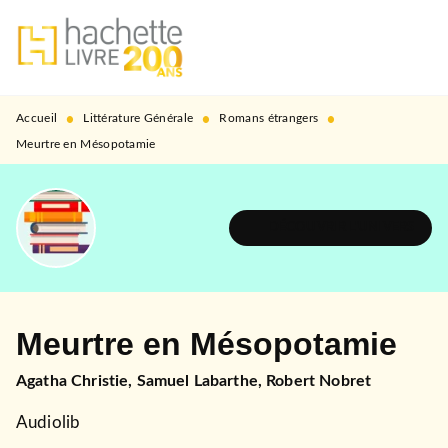
MENU
RECHERCHE
CONTENU
PIED DE PAGE
•
•
•
Accueil
Littérature Générale
Romans étrangers
Meurtre en Mésopotamie
DÉCOUVRIR L'UNIVERS
Meurtre en Mésopotamie
Agatha Christie
,
Samuel Labarthe
,
Robert Nobret
Audiolib