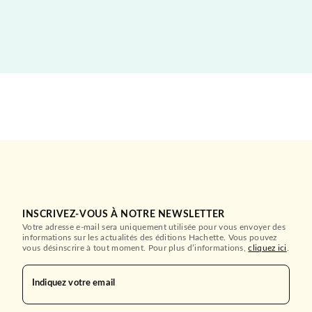
ALBUMS ET ILLUSTRÉS (3-6 ANS)
Mes stickers épais - les
dinosaures
Carol Herring
04/03/2026
DEUX COQS D'OR
INSCRIVEZ-VOUS À NOTRE NEWSLETTER
Votre adresse e-mail sera uniquement utilisée pour vous envoyer des
informations sur les actualités des éditions Hachette. Vous pouvez
vous désinscrire à tout moment. Pour plus d’informations,
cliquez ici
.
Indiquez votre email