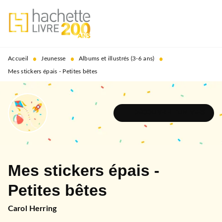
MENU
RECHERCHE
CONTENU
PIED DE PAGE
•
•
•
Accueil
Jeunesse
Albums et illustrés (3-6 ans)
Mes stickers épais - Petites bêtes
DÉCOUVRIR L'UNIVERS
Mes stickers épais -
Petites bêtes
Carol Herring