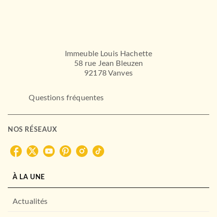
ALBUMS ET ILLUSTRÉS (3-6 ANS)
Coloriages à bords pailletés
- Oscar le léop…
Carol Herring
07/01/2026
DEUX COQS D'OR
Immeuble Louis Hachette
58 rue Jean Bleuzen
92178 Vanves
Questions fréquentes
NOS RÉSEAUX
ALBUMS ET ILLUSTRÉS (3-6 ANS)
Décors et gommettes - Les
animaux de compagn…
À LA UNE
Carol Herring
02/05/2024
Actualités
DEUX COQS D'OR