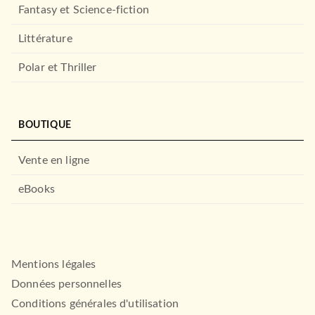
spirituels
Fantasy et Science-fiction
Emilie Devienne
22/05/2024
Littérature
LAROUSSE
Polar et Thriller
À PARAÎTRE
BOUTIQUE
Vente en ligne
eBooks
CUISINE
Petits Marabout - Haricots,
lentilles & cie
14/08/2024
Mentions légales
MARABOUT
CUISINE
Données personnelles
10 euros max pour 4
personnes
Conditions générales d'utilisation
10/09/2026