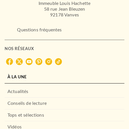
Immeuble Louis Hachette
58 rue Jean Bleuzen
92178 Vanves
Questions fréquentes
NOS RÉSEAUX
RELIGION
Oracle des guides spirituels
Erika Damigon
À LA UNE
Pauline Ragni
12/04/2023
Actualités
LE LOTUS ET L'ÉLÉPHANT
Conseils de lecture
Tops et sélections
Vidéos