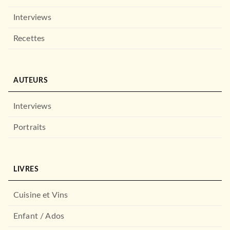
Interviews
Recettes
CUISINE
Street Food du Monde
Jesiel Maxan
AUTEURS
04/09/2024
HACHETTE PRATIQUE
Interviews
Portraits
LIVRES
Cuisine et Vins
Enfant / Ados
SANTÉ BIEN-ÊTRE
Anges gardiens et guides