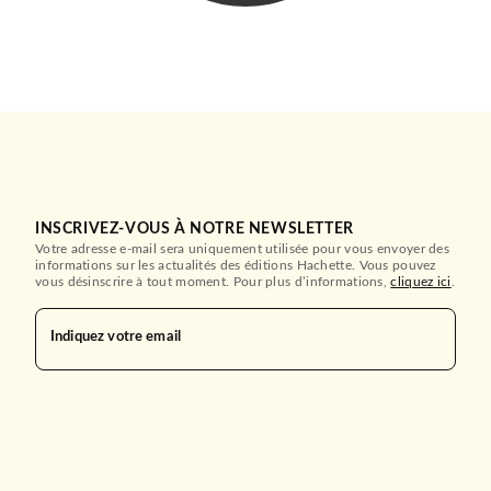
INSCRIVEZ-VOUS À NOTRE NEWSLETTER
Votre adresse e-mail sera uniquement utilisée pour vous envoyer des
informations sur les actualités des éditions Hachette. Vous pouvez
vous désinscrire à tout moment. Pour plus d’informations,
cliquez ici
.
Indiquez votre email
CUISINE
Les recettes de Provence les
+ faciles du mo…
Jean-François Mallet
07/08/2024
HACHETTE PRATIQUE