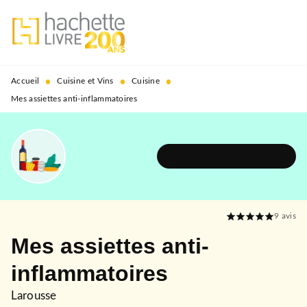
MENU
RECHERCHE
CONTENU
PIED DE PAGE
•
•
•
Accueil
Cuisine et Vins
Cuisine
Mes assiettes anti-inflammatoires
DÉCOUVRIR L'UNIVERS
9
avis
Mes assiettes anti-
inflammatoires
Larousse