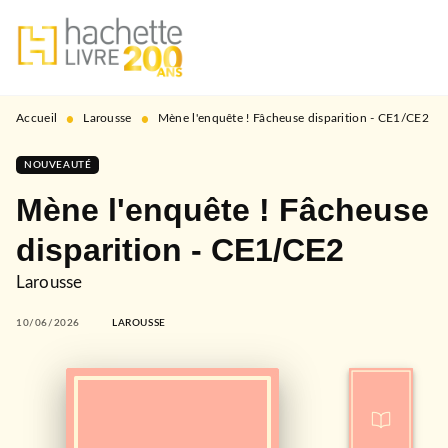
MENU
RECHERCHE
CONTENU
PIED DE PAGE
•
•
Accueil
Larousse
Mène l'enquête ! Fâcheuse disparition - CE1/CE2
NOUVEAUTÉ
Mène l'enquête ! Fâcheuse
disparition - CE1/CE2
Larousse
10/06/2026
LAROUSSE