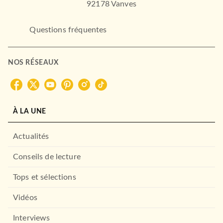
92178 Vanves
ACTUALITÉS
Histoire de la Milice
Questions fréquentes
11/05/1994
FAYARD
NOS RÉSEAUX
À LA UNE
Actualités
Conseils de lecture
ROMANS FRANCOPHONES
FRIPONNES DE
Tops et sélections
PORCELAINE
Eric Rohmer
Vidéos
03/01/2014
STOCK
Interviews