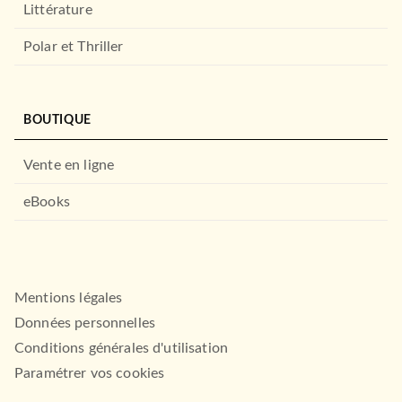
Littérature
Polar et Thriller
POLAR
Maigret et le clochard
À PARAÎTRE
Georges Simenon
BOUTIQUE
29/03/2000
LE LIVRE DE POCHE
Vente en ligne
eBooks
ROMANS ÉTRANGERS
Mentions légales
Strange Buildings
Données personnelles
Uketsu
02/12/2026
Conditions générales d'utilisation
POLAR
AUDIOLIB
Paramétrer vos cookies
HECATOMBE CHEZ LES
À PARAÎTRE
ELUES DE DIEU
Mehmet Murat Somer