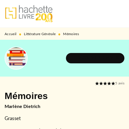
MENU
RECHERCHE
CONTENU
PIED DE PAGE
•
•
Accueil
Littérature Générale
Mémoires
DÉCOUVRIR L'UNIVERS
5
avis
Mémoires
Marlène Dietrich
Grasset