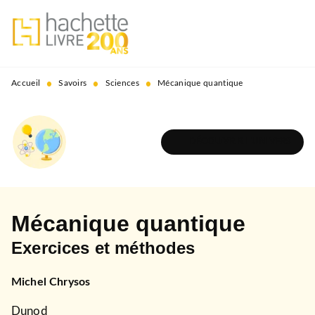
MENU
RECHERCHE
CONTENU
PIED DE PAGE
•
•
•
Accueil
Savoirs
Sciences
Mécanique quantique
DÉCOUVRIR L'UNIVERS
Mécanique quantique
Exercices et méthodes
Michel Chrysos
Dunod