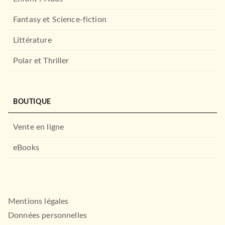
Fantasy et Science-fiction
Littérature
Polar et Thriller
BOUTIQUE
Vente en ligne
eBooks
SCIENCES
Introduction à la relativité
restreinte
Jean Hladik
Michel Chrysos
17/10/2023
Mentions légales
DUNOD
Données personnelles