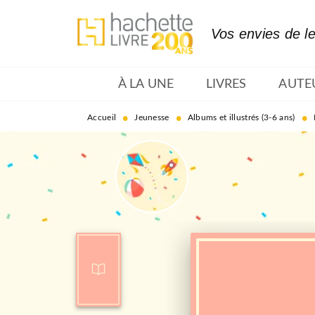
MENU
RECHERCHE
CONTENU
Vos envies de l
À LA UNE
LIVRES
AUTE
•
•
•
Accueil
Jeunesse
Albums et illustrés (3-6 ans)