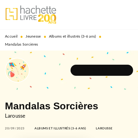
MENU
RECHERCHE
CONTENU
PIED DE PAGE
•
•
•
Accueil
Jeunesse
Albums et illustrés (3-6 ans)
Mandalas Sorcières
DÉCOUVRIR L'UNIVERS
Mandalas Sorcières
Larousse
20/09/2023
ALBUMS ET ILLUSTRÉS (3-6 ANS)
LAROUSSE