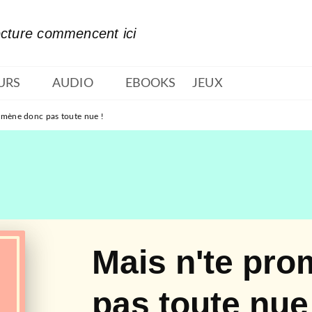
PIED DE PAGE
ecture commencent ici
URS
AUDIO
EBOOKS
JEUX
omène donc pas toute nue !
Mais n'te pr
pas toute nue