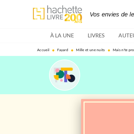
MENU
RECHERCHE
CONTENU
Vos envies de l
À LA UNE
LIVRES
AUTE
•
•
•
Accueil
Fayard
Mille et une nuits
Mais n'te pr