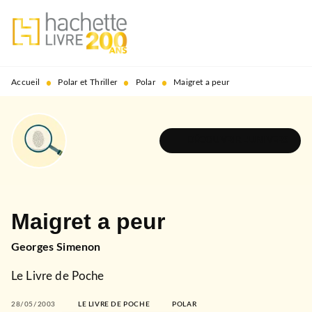
MENU
RECHERCHE
CONTENU
PIED DE PAGE
•
•
•
Accueil
Polar et Thriller
Polar
Maigret a peur
DÉCOUVRIR L'UNIVERS
Maigret a peur
Georges Simenon
Le Livre de Poche
28/05/2003
LE LIVRE DE POCHE
POLAR