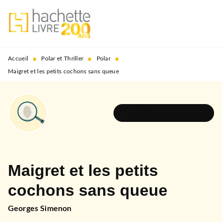
MENU
RECHERCHE
CONTENU
PIED DE PAGE
•
•
•
Accueil
Polar et Thriller
Polar
Maigret et les petits cochons sans queue
DÉCOUVRIR L'UNIVERS
Maigret et les petits
cochons sans queue
Georges Simenon