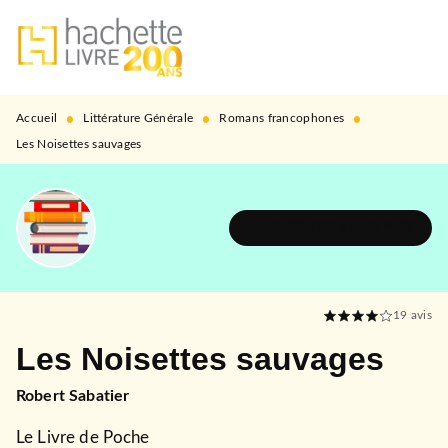
MENU
RECHERCHE
CONTENU
PIED DE PAGE
•
•
•
Accueil
Littérature Générale
Romans francophones
Les Noisettes sauvages
DÉCOUVRIR L'UNIVERS
19
avis
Les Noisettes sauvages
Robert Sabatier
Le Livre de Poche