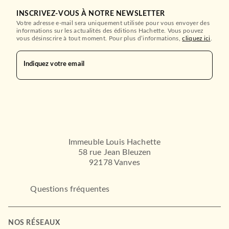
INSCRIVEZ-VOUS À NOTRE NEWSLETTER
Votre adresse e-mail sera uniquement utilisée pour vous envoyer des
informations sur les actualités des éditions Hachette. Vous pouvez
ROMANS FRANCOPHONES
vous désinscrire à tout moment. Pour plus d’informations,
cliquez ici
.
La Maison de papier
Françoise Mallet-Joris
24/05/1972
Indiquez votre email
LE LIVRE DE POCHE
Immeuble Louis Hachette
58 rue Jean Bleuzen
92178 Vanves
Questions fréquentes
ROMANS ÉTRANGERS
Les Vertes Années
Archibald Joseph Cronin
NOS RÉSEAUX
01/10/1975