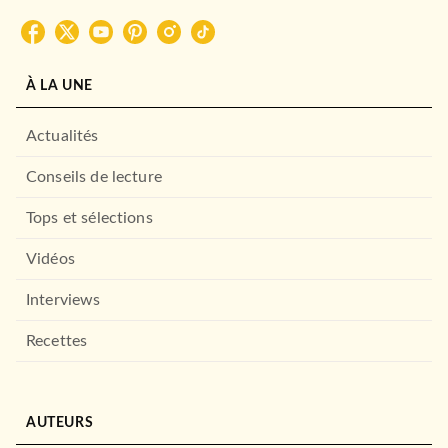
LE LIVRE DE POCHE
À LA UNE
Actualités
Conseils de lecture
Tops et sélections
ROMANS FRANCOPHONES
Vidéos
Les Allumettes suédoises
Robert Sabatier
Interviews
18/04/1984
LE LIVRE DE POCHE
Recettes
ROMANS FRANCOPHONES
Le Cordonnier de la rue
AUTEURS
triste