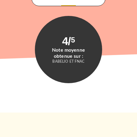
4
/
5
Note moyenne
obtenue sur :
BABELIO ET FNAC