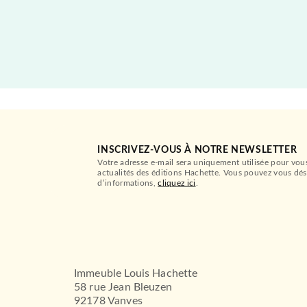
NOUVEAUTÉ
INSCRIVEZ-VOUS À NOTRE NEWSLETTER
Votre adresse e-mail sera uniquement utilisée pour vou
actualités des éditions Hachette. Vous pouvez vous dés
d’informations,
cliquez ici
.
ALBUMS ET ILLUSTRÉS (3-6 ANS)
Immeuble Louis Hachette
Rêver en grand
58 rue Jean Bleuzen
Emma Dodd
92178 Vanves
13/05/2026