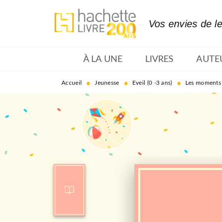
MENU
RECHERCHE
CONTENU
Vos envies de l
À LA UNE
LIVRES
AUTE
•
•
•
Accueil
Jeunesse
Eveil (0 -3 ans)
Les moments 