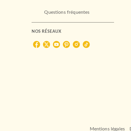
LAROUSSE
Questions fréquentes
NOS RÉSEAUX
ALBUMS ET ILLUSTRÉS (3-6 ANS)
Ecoute ton coeur
Emma Dodd
18/09/2024
LAROUSSE
Mentions légales