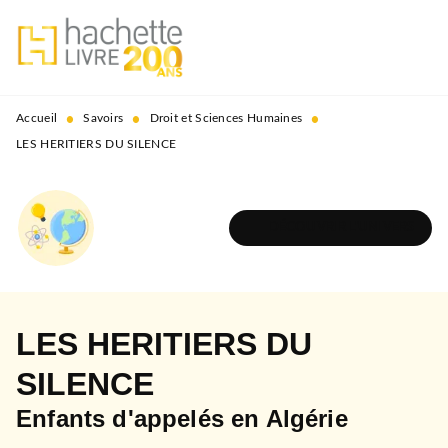
MENU
RECHERCHE
CONTENU
PIED DE PAGE
•
•
•
Accueil
Savoirs
Droit et Sciences Humaines
LES HERITIERS DU SILENCE
DÉCOUVRIR L'UNIVERS
LES HERITIERS DU
SILENCE
Enfants d'appelés en Algérie