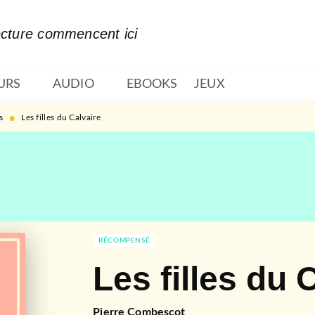
PIED DE PAGE
ecture commencent ici
URS
AUDIO
EBOOKS
JEUX
•
s
Les filles du Calvaire
RÉCOMPENSÉ
Les filles du 
Pierre Combescot