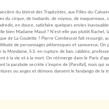
ière du bistrot des Trapézistes, aux Filles-du-Calvair
tes du cirque, de loubards, de voyous, de maquereaux, 
vendredis, en douce, satisfaire quelques envies inavouabl
lle bien Madame Maud ? N'est-elle pas plutôt Rachel, la 
que de La Goulette ? Pierre Combescot fait ressurgir, au
ultitude de personnages pittoresques et savoureux. On 
de la Mondaine, S.S. en rupture de ban, rabbins, profess
nt à la vie et à la mort. On réémerge dans le Paris d'ap
ont la parabole secrète s'inspire de {Parsifal}, mais qu
ntures ou anges et démons dansent le fandango de la tr