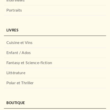
Interviews
Jean-François Nahmias
05/01/2005
Portraits
LE LIVRE DE POCHE
LIVRES
Cuisine et Vins
Enfant / Ados
Fantasy et Science-fiction
OEUVRES CLASSIQUES
Littérature
Mort ou vif
Pierre Bellemare
Jean-François Nahmias
Polar et Thriller
04/02/2009
LE LIVRE DE POCHE
BOUTIQUE