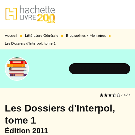
MENU
RECHERCHE
CONTENU
PIED DE PAGE
•
•
•
Accueil
Littérature Générale
Biographies / Mémoires
Les Dossiers d'Interpol, tome 1
DÉCOUVRIR L'UNIVERS
2
avis
Les Dossiers d'Interpol,
tome 1
Édition 2011