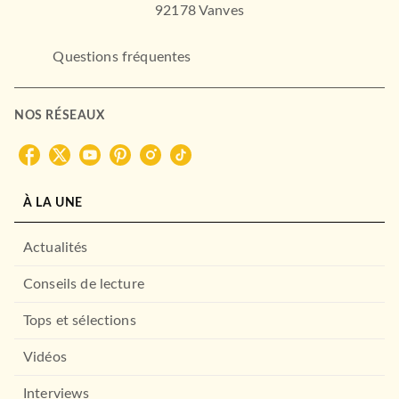
92178 Vanves
Questions fréquentes
ROMANS FRANCOPHONES
L'Évangile de Jimmy
Didier van Cauwelaert
04/10/2006
NOS RÉSEAUX
LE LIVRE DE POCHE
À LA UNE
Actualités
Conseils de lecture
Tops et sélections
ROMANS FRANCOPHONES
Cloner le Christ ?
Vidéos
Didier van Cauwelaert
09/05/2007
Interviews