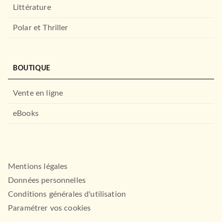
Littérature
Polar et Thriller
ROMANS FRANCOPHONES
Thomas Drimm
BOUTIQUE
Didier van Cauwelaert
16/11/2016
Vente en ligne
LE LIVRE DE POCHE
eBooks
Mentions légales
ROMANS FRANCOPHONES
La Voix de l'arbre
Données personnelles
Bernard Werber
05/11/2025
Conditions générales d'utilisation
AUDIOLIB
Paramétrer vos cookies
ROMANS FRANCOPHONES
La Diagonale des reines