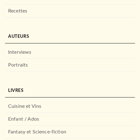
LE LIVRE DE POCHE
Recettes
AUTEURS
Interviews
Portraits
ROMANS FRANCOPHONES
Le Père de nos pères
Bernard Werber
LIVRES
29/03/2000
LE LIVRE DE POCHE
Cuisine et Vins
Enfant / Ados
Fantasy et Science-fiction