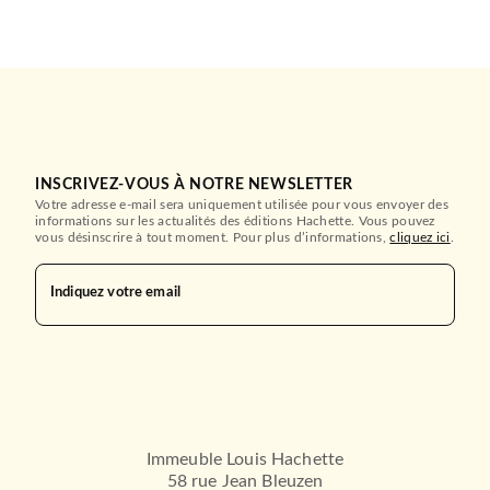
INSCRIVEZ-VOUS À NOTRE NEWSLETTER
Votre adresse e-mail sera uniquement utilisée pour vous envoyer des
ROMANS FRANCOPHONES
informations sur les actualités des éditions Hachette. Vous pouvez
La Voix de la terre
vous désinscrire à tout moment. Pour plus d’informations,
cliquez ici
.
Bernard Werber
08/06/2016
Indiquez votre email
LE LIVRE DE POCHE
Immeuble Louis Hachette
58 rue Jean Bleuzen