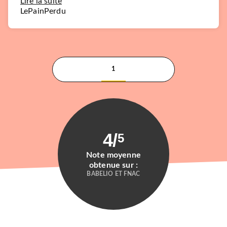
Lire la suite
LePainPerdu
1
4
/
5
Note moyenne
obtenue sur :
BABELIO ET FNAC