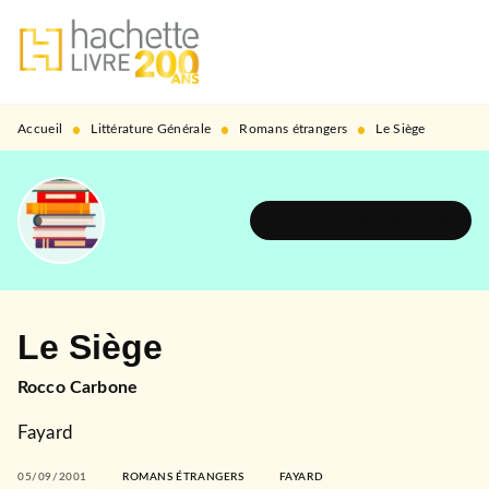
MENU
RECHERCHE
CONTENU
PIED DE PAGE
•
•
•
Accueil
Littérature Générale
Romans étrangers
Le Siège
DÉCOUVRIR L'UNIVERS
Le Siège
Rocco Carbone
Fayard
05/09/2001
ROMANS ÉTRANGERS
FAYARD