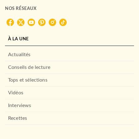
NOS RÉSEAUX
À LA UNE
Actualités
Conseils de lecture
FANTASY
Le Paris des merveilles :
Tops et sélections
Malfaiteurs du Par…
Pierre Pevel
Bénédicte Vizier
Vidéos
Irène Korsakissok
Annaïg Le Quellec
Tiphaine Levillain
Charlie Eriksen
Interviews
Xavier Collette
01/02/2023
Recettes
BRAGELONNE