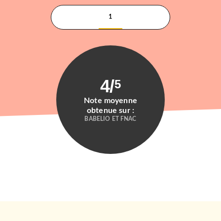
1
4
/
5
Note moyenne
obtenue sur :
BABELIO ET FNAC