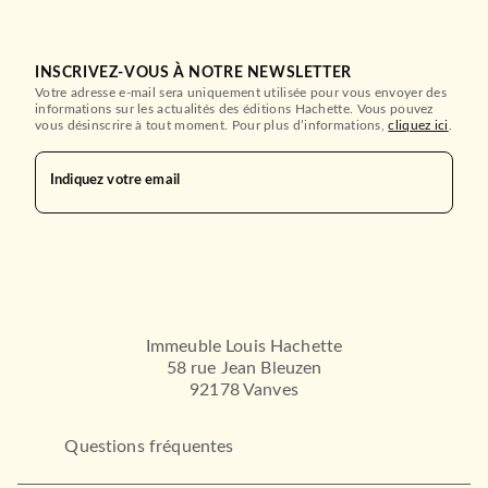
ROMANS ÉTRANGERS
Manuel de Survie du Sorcier
Frugal dans l'An…
INSCRIVEZ-VOUS À NOTRE NEWSLETTER
Brandon Sanderson
12/03/2025
Votre adresse e-mail sera uniquement utilisée pour vous envoyer des
informations sur les actualités des éditions Hachette. Vous pouvez
LE LIVRE DE POCHE
vous désinscrire à tout moment. Pour plus d’informations,
cliquez ici
.
Indiquez votre email
Immeuble Louis Hachette
58 rue Jean Bleuzen
FANTASY
92178 Vanves
Le Paris des merveilles, T1 :
Les Enchanteme…
Pierre Pevel
Questions fréquentes
20/05/2015
BRAGELONNE