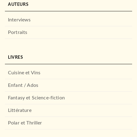
AUTEURS
Interviews
Portraits
FANTASY
LIVRES
Le Fleuve Électrique
Victor Fleury
Vincent Longrive
Cuisine et Vins
23/03/2022
BRAGELONNE
Enfant / Ados
Fantasy et Science-fiction
Littérature
Polar et Thriller