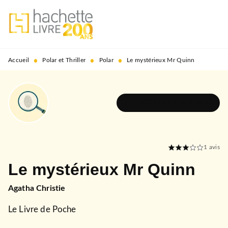
MENU
RECHERCHE
CONTENU
PIED DE PAGE
•
•
•
Accueil
Polar et Thriller
Polar
Le mystérieux Mr Quinn
DÉCOUVRIR L'UNIVERS
1
avis
Le mystérieux Mr Quinn
Agatha Christie
Le Livre de Poche