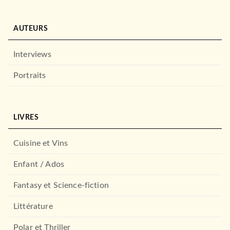
AUTEURS
Interviews
Portraits
LIVRES
Cuisine et Vins
POLAR
La mort a ses raisons
Sophie Hannah
Enfant / Ados
30/08/2017
Fantasy et Science-fiction
LE LIVRE DE POCHE
Littérature
Polar et Thriller