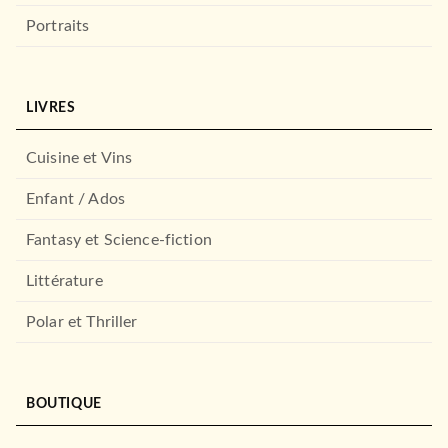
Portraits
LIVRES
Cuisine et Vins
Enfant / Ados
OEUVRES CLASSIQUES
Docteur Jekyll et Mister
Fantasy et Science-fiction
Hyde
Robert Louis Stevenson
17/02/1988
Littérature
LE LIVRE DE POCHE
Polar et Thriller
BOUTIQUE