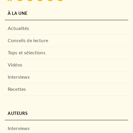
OEUVRES CLASSIQUES
La Vallée de la peur
Arthur Conan Doyle
À LA UNE
01/06/1975
LE LIVRE DE POCHE
Actualités
Conseils de lecture
Tops et sélections
Vidéos
Interviews
Recettes
OEUVRES CLASSIQUES
Les Cinq cent Millions de la
Bégum
Jules Verne
AUTEURS
01/03/1976
LE LIVRE DE POCHE
Interviews