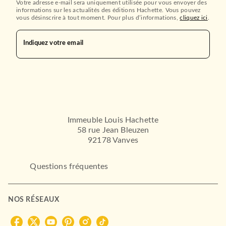
Votre adresse e-mail sera uniquement utilisée pour vous envoyer des
informations sur les actualités des éditions Hachette. Vous pouvez
vous désinscrire à tout moment. Pour plus d’informations,
cliquez ici
.
Indiquez votre email
OEUVRES CLASSIQUES
Cinq Semaines en ballon
Jules Verne
26/06/1974
LE LIVRE DE POCHE
Immeuble Louis Hachette
58 rue Jean Bleuzen
92178 Vanves
Questions fréquentes
NOS RÉSEAUX