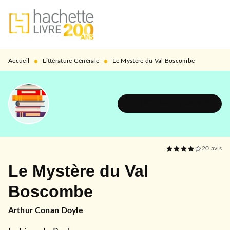
MENU
RECHERCHE
CONTENU
PIED DE PAGE
•
•
Accueil
Littérature Générale
Le Mystère du Val Boscombe
DÉCOUVRIR L'UNIVERS
20
avis
Le Mystère du Val
Boscombe
Arthur Conan Doyle