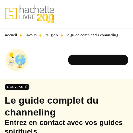
MENU
RECHERCHE
CONTENU
PIED DE PAGE
•
•
•
Accueil
Savoirs
Religion
Le guide complet du channeling
DÉCOUVRIR L'UNIVERS
NOUVEAUTÉ
Le guide complet du
channeling
Entrez en contact avec vos guides
spirituels