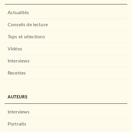
Actualités
SANTÉ BIEN-ÊTRE
Le petit Larousse des
cigares
Conseils de lecture
Guillaume Tesson
02/10/2019
Tops et sélections
LAROUSSE
Vidéos
Interviews
Recettes
AUTEURS
SPORTS
Interviews
Les Heatles - LeBron, Wade
et Bosh : ce trio…
Portraits
Nicolas Meichel
03/05/2023