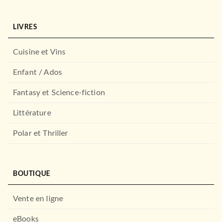
MARABOUT
LIVRES
Cuisine et Vins
Enfant / Ados
Fantasy et Science-fiction
Littérature
À PARAÎTRE
LOISIRS
Polar et Thriller
Pep Guardiola - La
métamorphose
Marti Perarnau
05/06/2024
BOUTIQUE
MARABOUT
Vente en ligne
eBooks