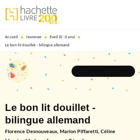
MENU
RECHERCHE
CONTENU
PIED DE PAGE
•
•
•
Accueil
Jeunesse
Eveil (0 -3 ans)
Le bon lit douillet - bilingue allemand
DÉCOUVRIR L'UNIVERS
Le bon lit douillet -
bilingue allemand
Florence Desnouveaux
,
Marion Piffaretti
,
Céline