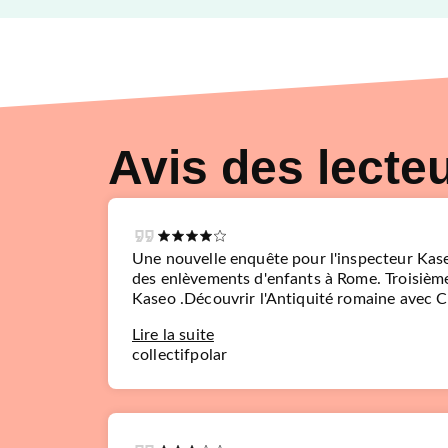
Avis des lecte
Une nouvelle enquête pour l'inspecteur Kase
des enlèvements d'enfants à Rome. Troisièm
Kaseo .Découvrir l'Antiquité romaine avec Cri
POLAR
Du sang sur Alexandrie
Lire la suite
Cristina Rodriguez
06/06/2018
collectifpolar
LE MASQUE