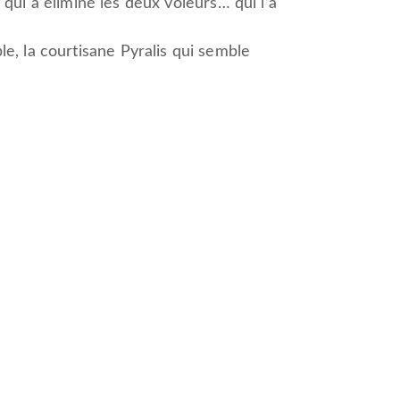
i qui a éliminé les deux voleurs… qui l’a
e, la courtisane Pyralis qui semble