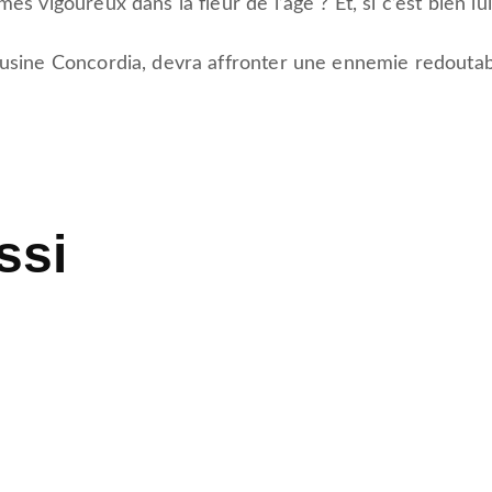
es vigoureux dans la fleur de l’âge ? Et, si c’est bien lu
ousine Concordia, devra affronter une ennemie redoutabl
ssi