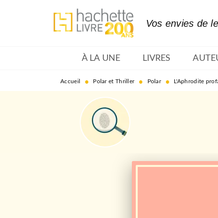
MENU
RECHERCHE
CONTENU
Vos envies de l
À LA UNE
LIVRES
AUTE
•
•
•
Accueil
Polar et Thriller
Polar
L'Aphrodite pro