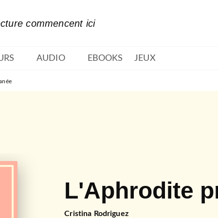
PIED DE PAGE
ecture commencent ici
URS
AUDIO
EBOOKS
JEUX
fanée
L'Aphrodite p
Cristina Rodriguez