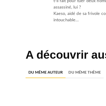
t-il fait pour tuer deux homm
assassiné, lui ?
Kaeso, aidé de sa frivole c
intouchable…
A découvrir au
DU MÊME AUTEUR
DU MÊME THÈME