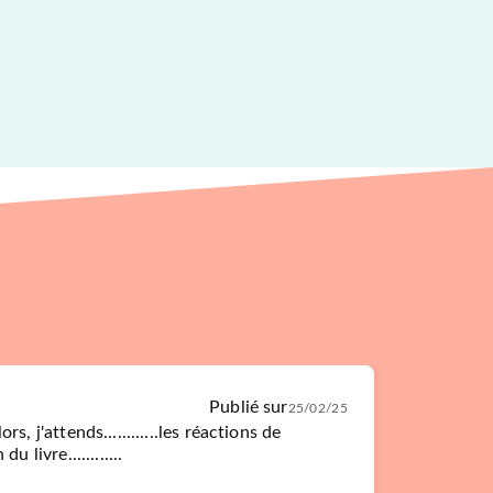
Publié sur
25/02/25
s, j'attends............les réactions de
u livre............