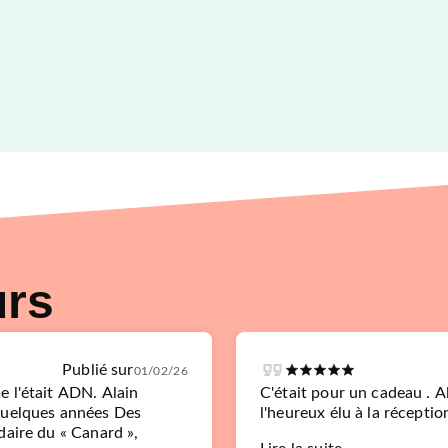
urs
Publié sur
01/02/26
 l'était ADN. Alain
C'était pour un cadeau . Alor
quelques années Des
l'heureux élu à la réception d
daire du « Canard »,