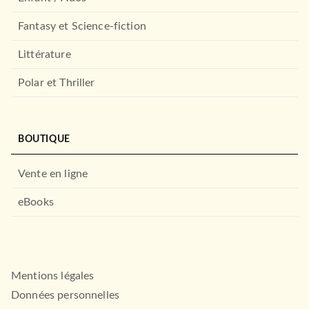
Fantasy et Science-fiction
Littérature
FANTASY
Les Sept Lames, T1 : L'Antre
des voleurs
Polar et Thriller
David Chandler
04/04/2012
BRAGELONNE
BOUTIQUE
Vente en ligne
eBooks
Mentions légales
FANTASY
À PARAÎTRE
Cavalier Vert, T1 : Cavalier
Données personnelles
Vert