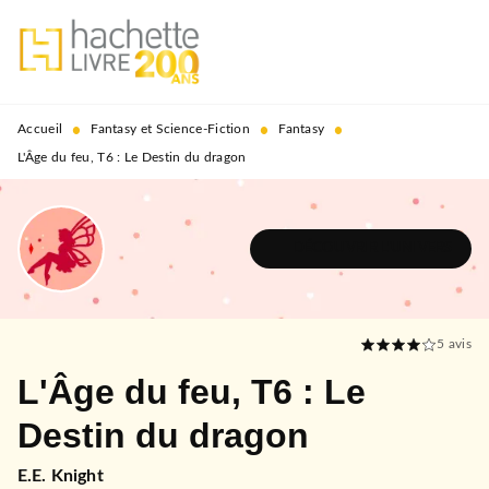
MENU
RECHERCHE
CONTENU
PIED DE PAGE
•
•
•
Accueil
Fantasy et Science-Fiction
Fantasy
L'Âge du feu, T6 : Le Destin du dragon
DÉCOUVRIR L'UNIVERS
5
avis
L'Âge du feu, T6 : Le
Destin du dragon
E.E. Knight