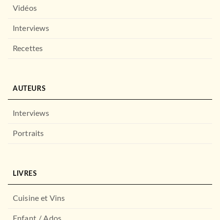
Vidéos
Interviews
Recettes
AUTEURS
ROMANS ET NOUVELLES DE GENRE
La Légende de Drizzt, T1 :
Interviews
Terre natale
05/06/2008
Portraits
BRAGELONNE
LIVRES
Cuisine et Vins
Enfant / Ados