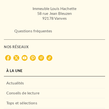
La Trilogie du magicien noir,
Préquelle : L'…
Immeuble Louis Hachette
Trudi Canavan
58 rue Jean Bleuzen
31/05/2013
92178 Vanves
BRAGELONNE
Questions fréquentes
NOS RÉSEAUX
À LA UNE
FANTASY
Actualités
Les Chroniques du magicien
noir, T1 : La Mis…
Trudi Canavan
Conseils de lecture
20/05/2015
Tops et sélections
BRAGELONNE