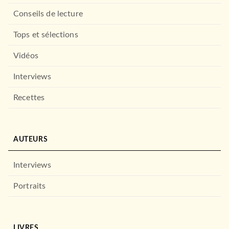
Conseils de lecture
BRAGELONNE
Tops et sélections
Vidéos
Interviews
Recettes
FANTASY
AUTEURS
Thin Air
Richard Morgan
Pierre Santamaria
Interviews
11/03/2020
BRAGELONNE
Portraits
LIVRES