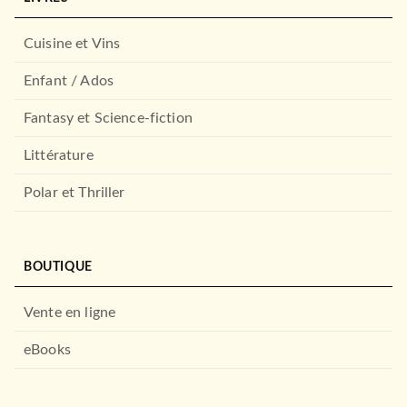
Cuisine et Vins
Enfant / Ados
Fantasy et Science-fiction
ROMANS ÉTRANGERS
Le Vieil Homme et la guerre,
Littérature
Tome 1
John Scalzi
24/02/2021
Polar et Thriller
AUDIOLIB
BOUTIQUE
Vente en ligne
eBooks