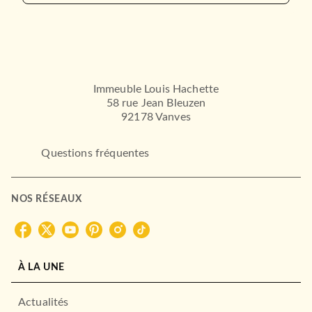
FANTASY
Élévation, T1 : Jusqu'au
coeur du Soleil
25/08/2017
Immeuble Louis Hachette
58 rue Jean Bleuzen
BRAGELONNE
92178 Vanves
Questions fréquentes
NOS RÉSEAUX
FANTASY
À LA UNE
L'Étoile de Pandore, T1 :
Pandore abusée
Peter F. Hamilton
Actualités
17/01/2018