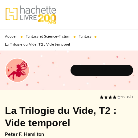
MENU
RECHERCHE
CONTENU
PIED DE PAGE
•
•
•
Accueil
Fantasy et Science-Fiction
Fantasy
La Trilogie du Vide, T2 : Vide temporel
DÉCOUVRIR L'UNIVERS
12
avis
La Trilogie du Vide, T2 :
Vide temporel
Peter F. Hamilton