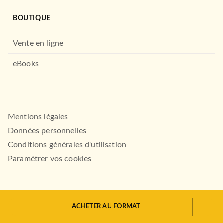
BOUTIQUE
Vente en ligne
eBooks
DROIT ET SCIENCES HUMAINES
Introduction à l'analyse
stylistique - 2e éd.
Catherine Fromilhague
Anne Sancier-Chateau
04/01/2023
Mentions légales
Données personnelles
ARMAND COLIN
Conditions générales d'utilisation
Paramétrer vos cookies
ACHETER AU FORMAT
HACHETTE.FR© 2026