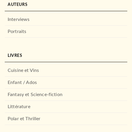
07/07/2005
AUTEURS
ARMAND COLIN
Interviews
Portraits
LIVRES
Cuisine et Vins
DROIT ET SCIENCES HUMAINES
Enfant / Ados
Les grandes théories du
théâtre - 4e éd.
Fantasy et Science-fiction
Marie-Claude Hubert
03/03/2021
Littérature
ARMAND COLIN
Polar et Thriller