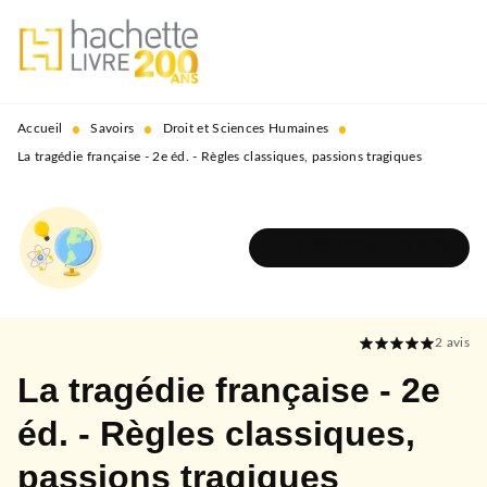
MENU
RECHERCHE
CONTENU
PIED DE PAGE
•
•
•
Accueil
Savoirs
Droit et Sciences Humaines
La tragédie française - 2e éd. - Règles classiques, passions tragiques
DÉCOUVRIR L'UNIVERS
2
avis
La tragédie française - 2e
éd. - Règles classiques,
passions tragiques