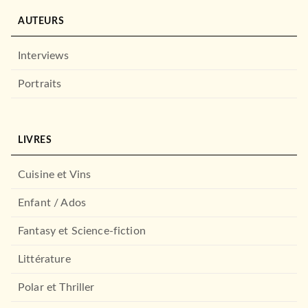
AUTEURS
Interviews
Portraits
POLAR
Un certain goût pour la mort
12/05/2004
LIVRES
FAYARD
Cuisine et Vins
Enfant / Ados
Fantasy et Science-fiction
Littérature
Polar et Thriller
POLAR