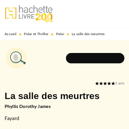
MENU
RECHERCHE
CONTENU
PIED DE PAGE
•
•
•
Accueil
Polar et Thriller
Polar
La salle des meurtres
DÉCOUVRIR L'UNIVERS
1
avis
La salle des meurtres
Phyllis Dorothy James
Fayard