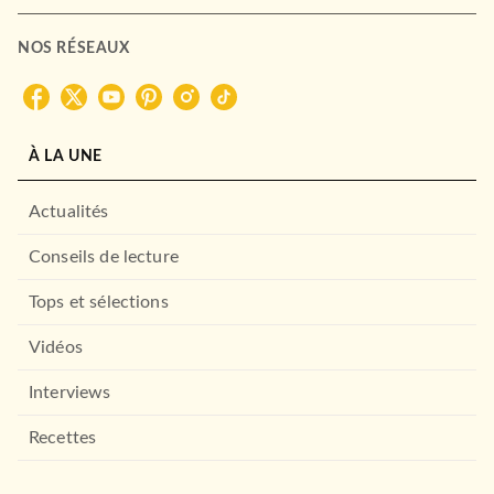
NOS RÉSEAUX
À LA UNE
Actualités
Conseils de lecture
Tops et sélections
POLAR
Une certaine justice
Vidéos
06/05/1998
Interviews
FAYARD
Recettes