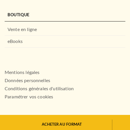
Une folie meurtrière
Phyllis Dorothy James
05/09/1990
BOUTIQUE
LE LIVRE DE POCHE
Vente en ligne
eBooks
Mentions légales
Données personnelles
Conditions générales d'utilisation
THRILLER
La ville des frelons
Paramétrer vos cookies
Patricia Cornwell
06/09/1999
LE LIVRE DE POCHE
ACHETER AU FORMAT
HACHETTE.FR© 2026