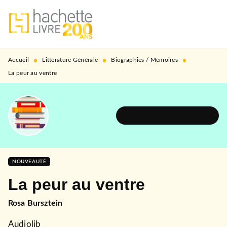
MENU
RECHERCHE
CONTENU
PIED DE PAGE
•
•
•
Accueil
Littérature Générale
Biographies / Mémoires
La peur au ventre
DÉCOUVRIR L'UNIVERS
NOUVEAUTÉ
La peur au ventre
Rosa Bursztein
Audiolib