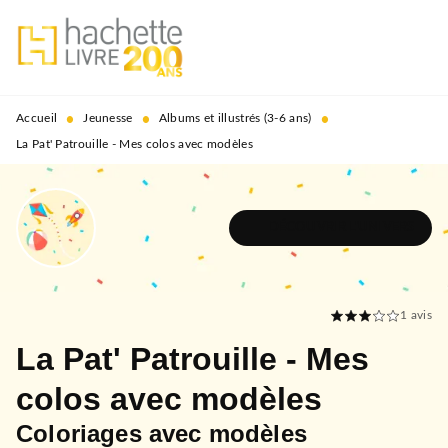
MENU
RECHERCHE
CONTENU
PIED DE PAGE
•
•
•
Accueil
Jeunesse
Albums et illustrés (3-6 ans)
La Pat' Patrouille - Mes colos avec modèles
DÉCOUVRIR L'UNIVERS
1
avis
La Pat' Patrouille - Mes
colos avec modèles
Coloriages avec modèles