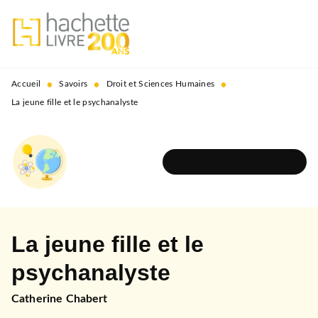
MENU
RECHERCHE
CONTENU
PIED DE PAGE
•
•
•
Accueil
Savoirs
Droit et Sciences Humaines
La jeune fille et le psychanalyste
DÉCOUVRIR L'UNIVERS
La jeune fille et le
psychanalyste
Catherine Chabert