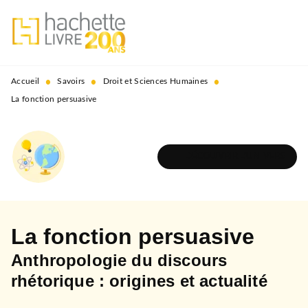
MENU
RECHERCHE
CONTENU
PIED DE PAGE
•
•
•
Accueil
Savoirs
Droit et Sciences Humaines
La fonction persuasive
DÉCOUVRIR L'UNIVERS
La fonction persuasive
Anthropologie du discours
rhétorique : origines et actualité