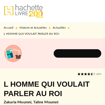
MENU
RECHERCHE
CONTENU
PIED DE PAGE
•
•
•
Accueil
Histoire et Actualités
Actualités
L HOMME QUI VOULAIT PARLER AU ROI
DÉCOUVRIR L'UNIVERS
1
avis
L HOMME QUI VOULAIT
PARLER AU ROI
Zakaria Moumni
,
Taline Moumni