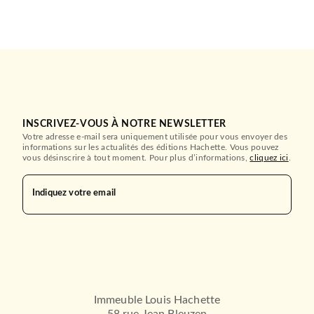
INSCRIVEZ-VOUS À NOTRE NEWSLETTER
Votre adresse e-mail sera uniquement utilisée pour vous envoyer des
informations sur les actualités des éditions Hachette. Vous pouvez
vous désinscrire à tout moment. Pour plus d’informations,
cliquez ici
.
Indiquez votre email
BMR
The Fine Print - Dreamland
Billionaires Tome…
Lauren Asher
Immeuble Louis Hachette
11/10/2023