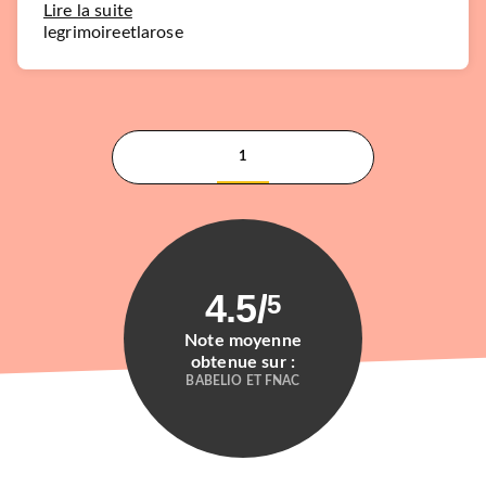
Lire la suite
legrimoireetlarose
1
4.5
/
5
Note moyenne
obtenue sur :
BABELIO ET FNAC