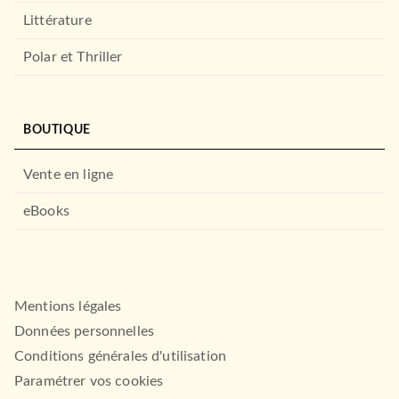
ITO
Littérature
The Reckless Hounds T1 -
La vengeance d'Ice
Harmony Valwood
Polar et Thriller
17/01/2024
ITO
BOUTIQUE
Vente en ligne
eBooks
BMR
Mentions légales
Throttled : Dirty Air - Tome 1
Données personnelles
(édition fran…
Lauren Asher
Conditions générales d'utilisation
18/09/2024
Paramétrer vos cookies
BMR