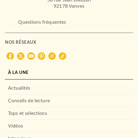
58 rue Jean Bleuzen
BMR
92178 Vanves
Questions fréquentes
NOS RÉSEAUX
À LA UNE
BMR
Vow of deception (Dark
Deception #1)
Actualités
Rina Kent
27/01/2023
Conseils de lecture
BMR
Tops et sélections
Vidéos