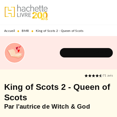
MENU
RECHERCHE
CONTENU
PIED DE PAGE
•
•
Accueil
BMR
King of Scots 2 - Queen of Scots
DÉCOUVRIR L'UNIVERS
71
avis
King of Scots 2 - Queen of
Scots
Par l'autrice de Witch & God