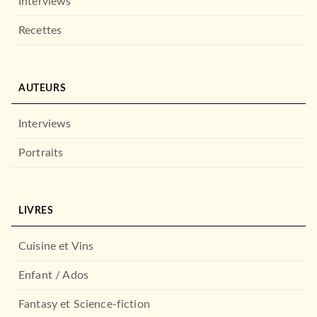
Interviews
Recettes
AUTEURS
ITO
L'Âme bleue - Saga des
Âmes Tome 1
Interviews
Océane Ghanem
21/02/2024
Portraits
ITO
LIVRES
Cuisine et Vins
Enfant / Ados
Fantasy et Science-fiction