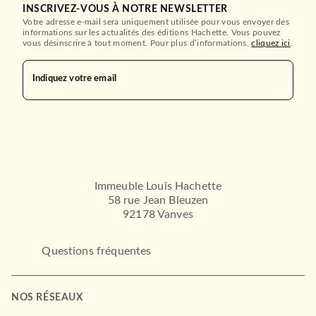
INSCRIVEZ-VOUS À NOTRE NEWSLETTER
Votre adresse e-mail sera uniquement utilisée pour vous envoyer des
informations sur les actualités des éditions Hachette. Vous pouvez
vous désinscrire à tout moment. Pour plus d’informations,
cliquez ici
.
ROMANS FRANCOPHONES
Indiquez votre email
Le Principe de Pauline
Didier van Cauwelaert
16/03/2016
LE LIVRE DE POCHE
Immeuble Louis Hachette
58 rue Jean Bleuzen
92178 Vanves
Questions fréquentes
LITTÉRATURE GÉNÉRALE
NOS RÉSEAUX
Les nouveaux Amants
Alexandre Jardin