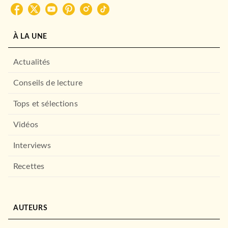
07/11/2018
LE LIVRE DE POCHE
À LA UNE
Actualités
Conseils de lecture
Tops et sélections
Vidéos
ROMANS FRANCOPHONES
Interviews
On dirait nous
Didier van Cauwelaert
Recettes
04/04/2018
LE LIVRE DE POCHE
AUTEURS