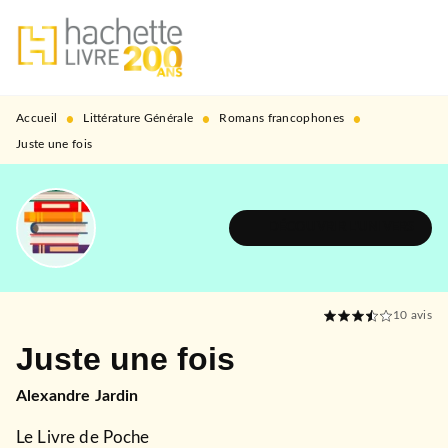
MENU
RECHERCHE
CONTENU
PIED DE PAGE
•
•
•
Accueil
Littérature Générale
Romans francophones
Juste une fois
DÉCOUVRIR L'UNIVERS
10
avis
Juste une fois
Alexandre Jardin
Le Livre de Poche