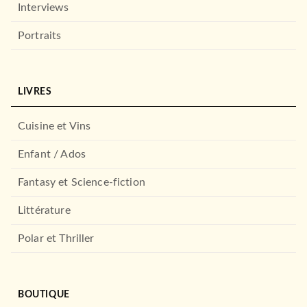
Interviews
Portraits
LIVRES
ROMANS FRANCOPHONES
L'amour est fou
Yann Queffélec
Cuisine et Vins
11/02/2009
Enfant / Ados
LE LIVRE DE POCHE
Fantasy et Science-fiction
Littérature
Polar et Thriller
BOUTIQUE