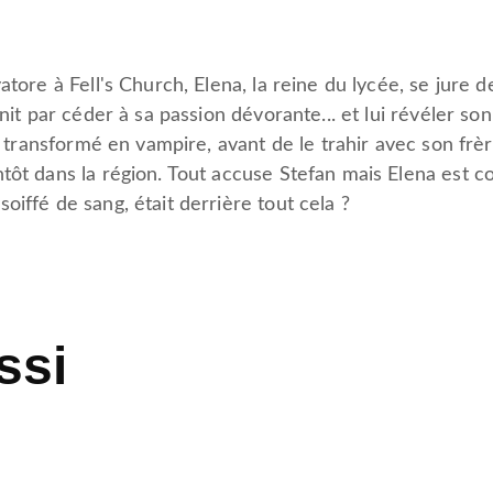
atore à Fell's Church, Elena, la reine du lycée, se jure d
init par céder à sa passion dévorante... et lui révéler so
l'a transformé en vampire, avant de le trahir avec son
tôt dans la région. Tout accuse Stefan mais Elena est c
oiffé de sang, était derrière tout cela ?
ssi