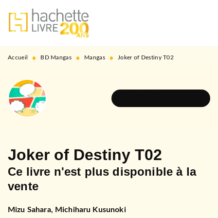
MENU
RECHERCHE
CONTENU
PIED DE PAGE
•
•
•
Accueil
BD Mangas
Mangas
Joker of Destiny T02
DÉCOUVRIR L'UNIVERS
Joker of Destiny T02
Ce livre n'est plus disponible à la
vente
Mizu Sahara
,
Michiharu Kusunoki