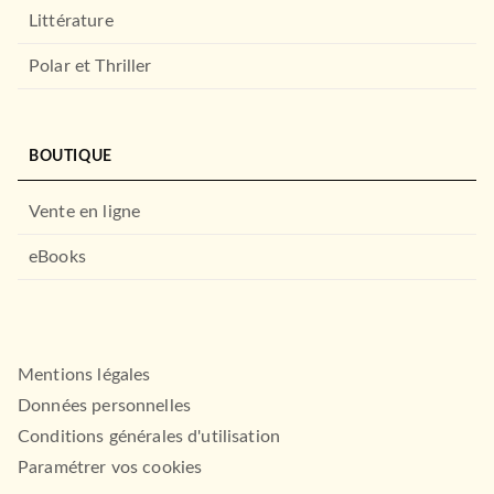
Littérature
Polar et Thriller
BEAUX LIVRES
Tout pour préparer son
BOUTIQUE
voyage au Japon
Sarah DAWALIBI
15/03/2023
Vente en ligne
LAROUSSE
eBooks
Mentions légales
Données personnelles
Conditions générales d'utilisation
Paramétrer vos cookies
BEAUX LIVRES