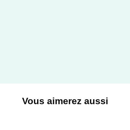
GUIDES
Japon Guide Evasion
Patrick Duval
13/05/2026
HACHETTE TOURISME
Vous aimerez aussi