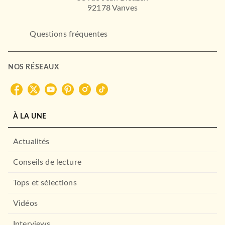
92178 Vanves
Questions fréquentes
LAROUSSE
Lire et écrire le Japonais
09/09/2015
NOS RÉSEAUX
LAROUSSE
À LA UNE
Actualités
Conseils de lecture
Tops et sélections
GUIDES
Le petit guide de survie en
Vidéos
Chine
01/03/2017
Interviews