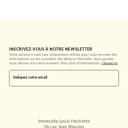
INSCRIVEZ-VOUS À NOTRE NEWSLETTER
Votre adresse e-mail sera uniquement utilisée pour vous envoyer des
HACHETTE PRATIQUE
informations sur les actualités des éditions Hachette. Vous pouvez
Cours de japonais ! BOITE
vous désinscrire à tout moment. Pour plus d’informations,
cliquez ici
.
KANJI
Julien Fontanier
30/10/2024
Indiquez votre email
HACHETTE PRATIQUE
Immeuble Louis Hachette
58 rue Jean Bleuzen