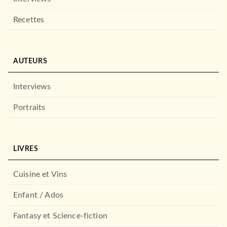
LAROUSSE
Recettes
AUTEURS
Interviews
Portraits
GUIDES
Le petit Guide de survie au
Japon
LIVRES
14/04/2021
LAROUSSE
Cuisine et Vins
Enfant / Ados
Fantasy et Science-fiction